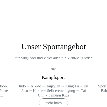
U
nser Sportangebot
für Mitglieder und vieles auch für Nicht-Mitglieder
Kampfsport
door-
Judo ∼ Aikido ∼ Taijiquan ∼ Kung Fu ∼ Jiu
Sport
ilates
Jitsu ∼ Karate∼ Selbstverteidigung ∼ Tai
Bab
ic…
Chi ∼ Samurai Kids
mehr Infos