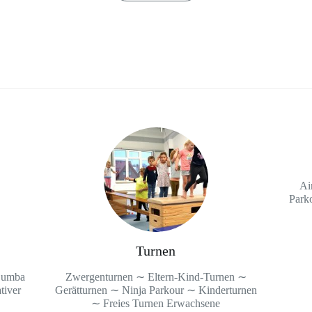
Ai
Park
Turnen
Zumba
Zwergenturnen ∼ Eltern-Kind-Turnen ∼
tiver
Gerätturnen ∼ Ninja Parkour ∼ Kinderturnen
∼ Freies Turnen Erwachsene