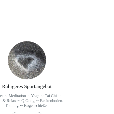
Ruhigeres Sportangebot
tes ∼ Meditation ∼ Yoga ∼ Tai Chi ∼
ch & Relax ∼ QiGong ∼ Beckenboden-
Training ∼ Bogenschießen