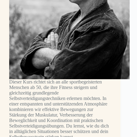
Dieser Kurs richtet sich an alle sportbegeisterten
Menschen ab 50, die ihre Fitness steigern und
gleichzeitig grundlegende
Selbstverteidigungstechniken erlernen möchten. In
einer entspannten und unterstützenden Atmosphäre
kombinieren wir effektive Bewegungen zur
Stärkung der Muskulatur, Verbesserung der
Beweglichkeit und Koordination mit praktischen
Selbstverteidigungsübungen. Du lernst, wie du dich
in alltäglichen Situationen besser schützen und dein
Selbstbewusstsein stärken kannst.