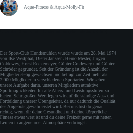
Aqua-Fitness & Aqua-Molly-Fit
Über den Sport-Club Hundsmühlen (ehemals Judo-Club)
Der Sport-Club Hundsmühlen wurde wurde am 28. Mai 1974
von Ilse Westphal, Dieter Janssen, Heino Mester, Jürgen
Coldewey, Horst Reckemeyer, Günter Coldewey und Günter
Schröder gegründet. Seit der Gründung ist die Anzahl der
Mitglieder stetig gewachsen und beträgt zur Zeit mehr als
2.900 Mitglieder in verschiedenen Sportarten. Wir sehen
unsere Aufgabe darin, unseren Mitgliedern attraktive
Sportmöglichkeiten für alle Alters- und Leistungsstufen zu
bieten. Sehr großen Wert legen wir auf die ständige Aus- und
Fortbildung unserer Übungsleiter, da nur dadurch die Qualität
des Angebots gewährleistet wird. Bei uns bist du genau
richtig, wenn dir deine Gesundheit und deine körperliche
Fitness etwas wert ist und du deine Freizeit gerne mit netten
Leuten in angenehmer Atmosphäre verbringst.