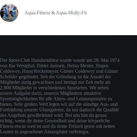
Aqua-Fitness & Aqua-Molly-Fit
Über den Sport-Club Hundsmühlen (ehemals Judo-Club)
Der Sport-Club Hundsmühlen wurde wurde am 28. Mai 1974
von Ilse Westphal, Dieter Janssen, Heino Mester, Jürgen
Coldewey, Horst Reckemeyer, Günter Coldewey und Günter
Schröder gegründet. Seit der Gründung ist die Anzahl der
Mitglieder stetig gewachsen und beträgt zur Zeit mehr als
2.900 Mitglieder in verschiedenen Sportarten. Wir sehen
unsere Aufgabe darin, unseren Mitgliedern attraktive
Sportmöglichkeiten für alle Alters- und Leistungsstufen zu
bieten. Sehr großen Wert legen wir auf die ständige Aus- und
Fortbildung unserer Übungsleiter, da nur dadurch die Qualität
des Angebots gewährleistet wird. Bei uns bist du genau
richtig, wenn dir deine Gesundheit und deine körperliche
Fitness etwas wert ist und du deine Freizeit gerne mit netten
Leuten in angenehmer Atmosphäre verbringst.