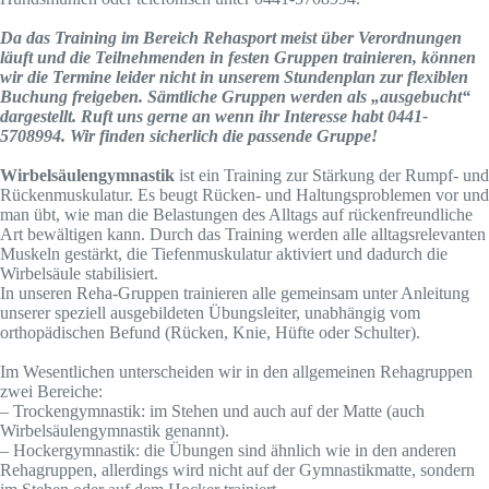
Da das Training im Bereich Rehasport meist über Verordnungen
läuft und die Teilnehmenden in festen Gruppen trainieren, können
wir die Termine leider nicht in unserem Stundenplan zur flexiblen
Buchung freigeben. Sämtliche Gruppen werden als „ausgebucht“
dargestellt. Ruft uns gerne an wenn ihr Interesse habt 0441-
5708994. Wir finden sicherlich die passende Gruppe!
Wirbelsäulengymnastik
ist ein Training zur Stärkung der Rumpf- und
Rückenmuskulatur. Es beugt Rücken- und Haltungsproblemen vor und
man übt, wie man die Belastungen des Alltags auf rückenfreundliche
Art bewältigen kann. Durch das Training werden alle alltagsrelevanten
Muskeln gestärkt, die Tiefenmuskulatur aktiviert und dadurch die
Wirbelsäule stabilisiert.
In unseren Reha-Gruppen trainieren alle gemeinsam unter Anleitung
unserer speziell ausgebildeten Übungsleiter, unabhängig vom
orthopädischen Befund (Rücken, Knie, Hüfte oder Schulter).
Im Wesentlichen unterscheiden wir in den allgemeinen Rehagruppen
zwei Bereiche:
– Trockengymnastik: im Stehen und auch auf der Matte (auch
Wirbelsäulengymnastik genannt).
– Hockergymnastik: die Übungen sind ähnlich wie in den anderen
Rehagruppen, allerdings wird nicht auf der Gymnastikmatte, sondern