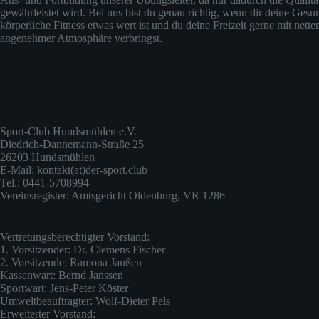
gewährleistet wird. Bei uns bist du genau richtig, wenn dir deine Gesu
körperliche Fitness etwas wert ist und du deine Freizeit gerne mit nette
angenehmer Atmosphäre verbringst.
Impressum
Sport-Club Hundsmühlen e.V.
Diedrich-Dannemann-Straße 25
26203 Hundsmühlen
E-Mail: kontakt(at)der-sport.club
Tel.: 0441-5708994
Vereinsregister: Amtsgericht Oldenburg, VR 1286
Vertretungsberechtigter Vorstand:
1. Vorsitzender: Dr. Clemens Fischer
2. Vorsitzende: Ramona Janßen
Kassenwart: Bernd Janssen
Sportwart: Jens-Peter Köster
Umweltbeauftragter: Wolf-Dieter Pels
Erweiterter Vorstand: