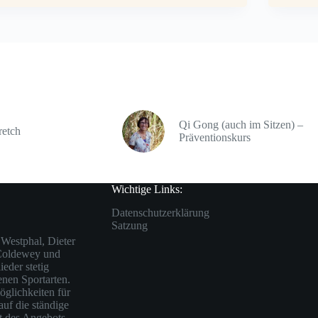
Qi Gong (auch im Sitzen) –
retch
Präventionskurs
Wichtige Links:
Datenschutzerklärung
Satzung
Westphal, Dieter
 Coldewey und
eder stetig
enen Sportarten.
öglichkeiten für
auf die ständige
ät des Angebots