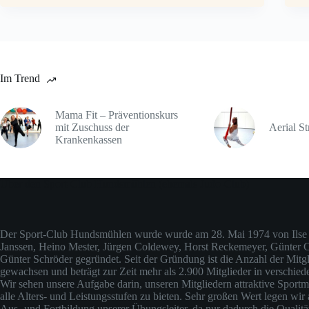
Im Trend
Mama Fit – Präventionskurs
mit Zuschuss der
Aerial St
Krankenkassen
Über den Sport-Club Hundsmühlen (ehemals Judo-Club)
Der Sport-Club Hundsmühlen wurde wurde am 28. Mai 1974 von Ilse 
Janssen, Heino Mester, Jürgen Coldewey, Horst Reckemeyer, Günter
Günter Schröder gegründet. Seit der Gründung ist die Anzahl der Mitgli
gewachsen und beträgt zur Zeit mehr als 2.900 Mitglieder in verschied
Wir sehen unsere Aufgabe darin, unseren Mitgliedern attraktive Sportm
alle Alters- und Leistungsstufen zu bieten. Sehr großen Wert legen wir 
Aus- und Fortbildung unserer Übungsleiter, da nur dadurch die Qualit