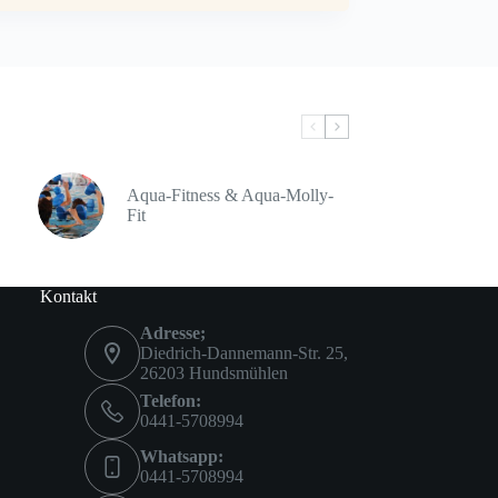
Aqua-Fitness & Aqua-Molly-
Fit
Kontakt
Adresse;
Diedrich-Dannemann-Str. 25,
26203 Hundsmühlen
Telefon:
0441-5708994
Whatsapp:
0441-5708994