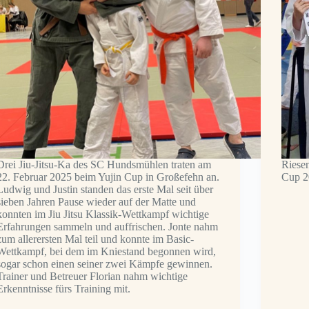
Drei Jiu-Jitsu-Ka des SC Hundsmühlen traten am
Riese
22. Februar 2025 beim Yujin Cup in Großefehn an.
Cup 2
Ludwig und Justin standen das erste Mal seit über
sieben Jahren Pause wieder auf der Matte und
konnten im Jiu Jitsu Klassik-Wettkampf wichtige
Erfahrungen sammeln und auffrischen. Jonte nahm
zum allerersten Mal teil und konnte im Basic-
Wettkampf, bei dem im Kniestand begonnen wird,
sogar schon einen seiner zwei Kämpfe gewinnen.
Trainer und Betreuer Florian nahm wichtige
Erkenntnisse fürs Training mit.