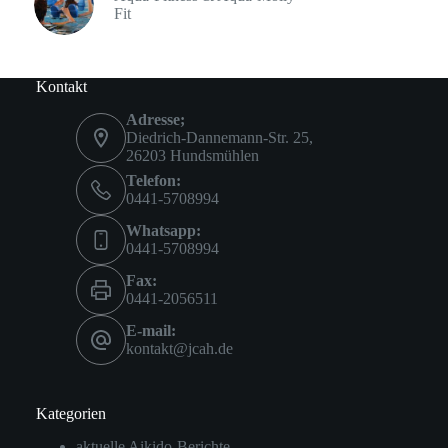
Fit
Kontakt
Adresse;
Diedrich-Dannemann-Str. 25,
26203 Hundsmühlen
Telefon:
0441-5708994
Whatsapp:
0441-5708994
Fax:
0441-2056511
E-mail:
kontakt@jcah.de
Kategorien
aktuelle Aikido-Berichte