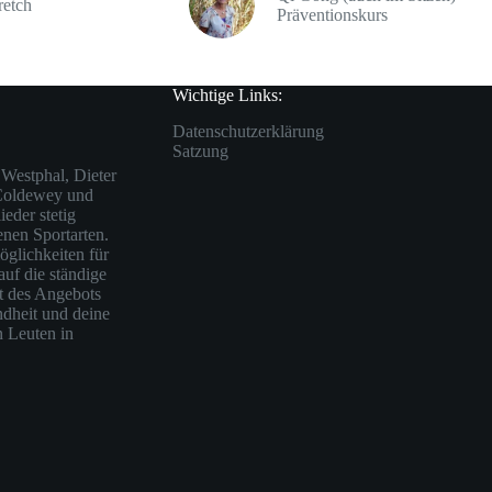
retch
Präventionskurs
Wichtige Links:
Datenschutzerklärung
Satzung
Westphal, Dieter
 Coldewey und
eder stetig
enen Sportarten.
öglichkeiten für
auf die ständige
ät des Angebots
ndheit und deine
n Leuten in