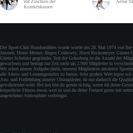
mit Zuschuss der
Aerial St
Krankenkassen
Über den Sport-Club Hundsmühlen (ehemals Judo-Club)
Der Sport-Club Hundsmühlen wurde wurde am 28. Mai 1974 von Ilse 
Janssen, Heino Mester, Jürgen Coldewey, Horst Reckemeyer, Günter
Günter Schröder gegründet. Seit der Gründung ist die Anzahl der Mitgli
gewachsen und beträgt zur Zeit mehr als 2.900 Mitglieder in verschied
Wir sehen unsere Aufgabe darin, unseren Mitgliedern attraktive Sportm
alle Alters- und Leistungsstufen zu bieten. Sehr großen Wert legen wir 
Aus- und Fortbildung unserer Übungsleiter, da nur dadurch die Qualit
gewährleistet wird. Bei uns bist du genau richtig, wenn dir deine Gesu
körperliche Fitness etwas wert ist und du deine Freizeit gerne mit nette
angenehmer Atmosphäre verbringst.
Impressum