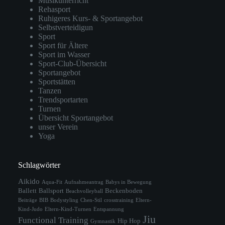
Musikunterricht
Rehasport
Ruhigeres Kurs- & Sportangebot
Selbstverteidigun
Sport
Sport für Ältere
Sport im Wasser
Sport-Club-Übersicht
Sportangebot
Sportstätten
Tanzen
Trendsportarten
Turnen
Übersicht Sportangebot
unser Verein
Yoga
Schlagwörter
Aikido
Aqua-Fit
Aufnahmeantrag
Babys in Bewegung
Ballett
Ballsport
Beckenboden
Beachvolleyball
Beiträge
BIB
Bodystyling
Chen-Stil
crosstraining
Eltern-
Kind-Judo
Eltern-Kind-Turnen
Entspannung
Jiu
Functional Training
Hip Hop
Gymnastik