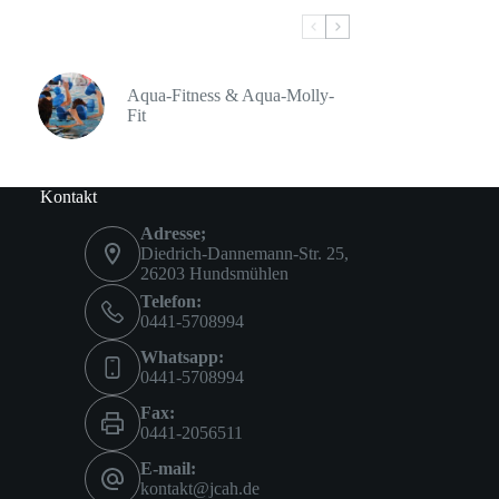
Aqua-Fitness & Aqua-Molly-
Fit
Kontakt
Adresse;
Diedrich-Dannemann-Str. 25,
26203 Hundsmühlen
Telefon:
0441-5708994
Whatsapp:
0441-5708994
Fax:
0441-2056511
E-mail:
kontakt@jcah.de