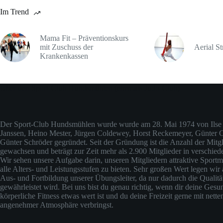
Im Trend
Mama Fit – Präventionskurs
mit Zuschuss der
Aerial St
Krankenkassen
Über den Sport-Club Hundsmühlen (ehemals Judo-Club)
Der Sport-Club Hundsmühlen wurde wurde am 28. Mai 1974 von Ilse 
Janssen, Heino Mester, Jürgen Coldewey, Horst Reckemeyer, Günter
Günter Schröder gegründet. Seit der Gründung ist die Anzahl der Mitgli
gewachsen und beträgt zur Zeit mehr als 2.900 Mitglieder in verschied
Wir sehen unsere Aufgabe darin, unseren Mitgliedern attraktive Sportm
alle Alters- und Leistungsstufen zu bieten. Sehr großen Wert legen wir 
Aus- und Fortbildung unserer Übungsleiter, da nur dadurch die Qualit
gewährleistet wird. Bei uns bist du genau richtig, wenn dir deine Gesu
körperliche Fitness etwas wert ist und du deine Freizeit gerne mit nette
angenehmer Atmosphäre verbringst.