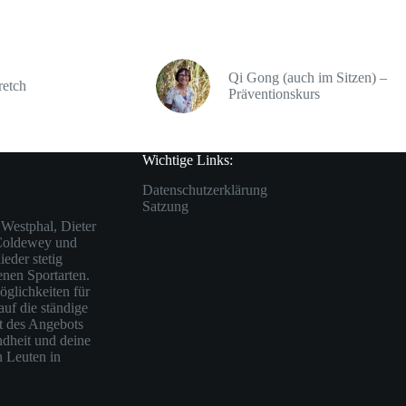
Qi Gong (auch im Sitzen) –
retch
Präventionskurs
Wichtige Links:
Datenschutzerklärung
Satzung
Westphal, Dieter
 Coldewey und
eder stetig
enen Sportarten.
öglichkeiten für
auf die ständige
ät des Angebots
ndheit und deine
n Leuten in