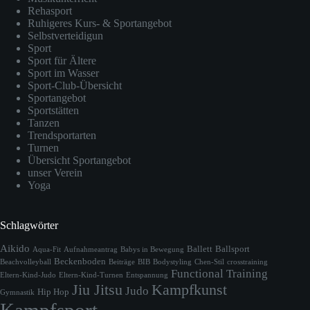
Rehasport
Ruhigeres Kurs- & Sportangebot
Selbstverteidigun
Sport
Sport für Ältere
Sport im Wasser
Sport-Club-Übersicht
Sportangebot
Sportstätten
Tanzen
Trendsportarten
Turnen
Übersicht Sportangebot
unser Verein
Yoga
Schlagwörter
Aikido
Ballett
Ballsport
Aqua-Fit
Aufnahmeantrag
Babys in Bewegung
Beckenboden
Beachvolleyball
Beiträge
BIB
Bodystyling
Chen-Stil
crosstraining
Functional Training
Eltern-Kind-Judo
Eltern-Kind-Turnen
Entspannung
Jiu Jitsu
Kampfkunst
Judo
Hip Hop
Gymnastik