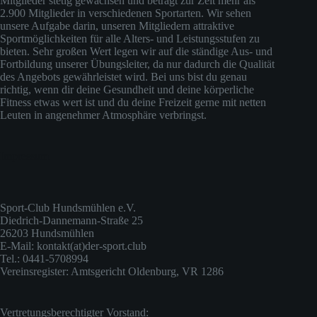
Mitglieder stetig gewachsen und beträgt zur Zeit mehr als
2.900 Mitglieder in verschiedenen Sportarten. Wir sehen
unsere Aufgabe darin, unseren Mitgliedern attraktive
Sportmöglichkeiten für alle Alters- und Leistungsstufen zu
bieten. Sehr großen Wert legen wir auf die ständige Aus- und
Fortbildung unserer Übungsleiter, da nur dadurch die Qualität
des Angebots gewährleistet wird. Bei uns bist du genau
richtig, wenn dir deine Gesundheit und deine körperliche
Fitness etwas wert ist und du deine Freizeit gerne mit netten
Leuten in angenehmer Atmosphäre verbringst.
Impressum
Sport-Club Hundsmühlen e.V.
Diedrich-Dannemann-Straße 25
26203 Hundsmühlen
E-Mail: kontakt(at)der-sport.club
Tel.: 0441-5708994
Vereinsregister: Amtsgericht Oldenburg, VR 1286
Vertretungsberechtigter Vorstand: