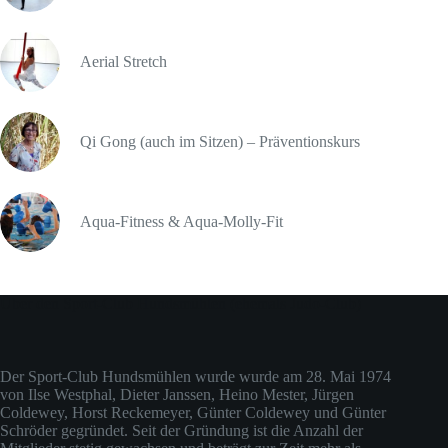
Aerial Stretch
Qi Gong (auch im Sitzen) – Präventionskurs
Aqua-Fitness & Aqua-Molly-Fit
Über den Sport-Club Hundsmühlen (ehemals Judo-Club)
Der Sport-Club Hundsmühlen wurde wurde am 28. Mai 1974
von Ilse Westphal, Dieter Janssen, Heino Mester, Jürgen
Coldewey, Horst Reckemeyer, Günter Coldewey und Günter
Schröder gegründet. Seit der Gründung ist die Anzahl der