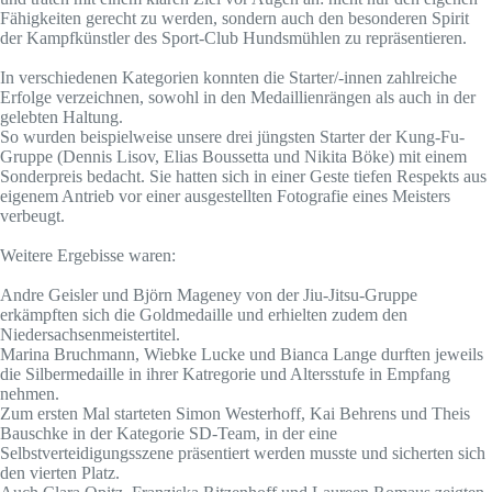
Fähigkeiten gerecht zu werden, sondern auch den besonderen Spirit
der Kampfkünstler des Sport-Club Hundsmühlen zu repräsentieren.
In verschiedenen Kategorien konnten die Starter/-innen zahlreiche
Erfolge verzeichnen, sowohl in den Medaillienrängen als auch in der
gelebten Haltung.
So wurden beispielweise unsere drei jüngsten Starter der Kung-Fu-
Gruppe (Dennis Lisov, Elias Boussetta und Nikita Böke) mit einem
Sonderpreis bedacht. Sie hatten sich in einer Geste tiefen Respekts aus
eigenem Antrieb vor einer ausgestellten Fotografie eines Meisters
verbeugt.
Weitere Ergebisse waren:
Andre Geisler und Björn Mageney von der Jiu-Jitsu-Gruppe
erkämpften sich die Goldmedaille und erhielten zudem den
Niedersachsenmeistertitel.
Marina Bruchmann, Wiebke Lucke und Bianca Lange durften jeweils
die Silbermedaille in ihrer Katregorie und Altersstufe in Empfang
nehmen.
Zum ersten Mal starteten Simon Westerhoff, Kai Behrens und Theis
Bauschke in der Kategorie SD-Team, in der eine
Selbstverteidigungsszene präsentiert werden musste und sicherten sich
den vierten Platz.