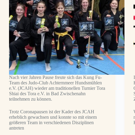
Nach vier Jahren Pause freute sich das Kung Fu-
Team des Judo-Club Achternmeer Hundsmühlen
e.V. (JCAH) wieder am traditionellen Turnier Tora
Shiai des Tora e.V. in Bad Zwischenahn
teilnehmen zu können.
Trotz Coronapausen ist der Kader des JCAH
erheblich gewachsen und konnte so mit einem
größeren Team in verschiedenen Disziplinen
antreten