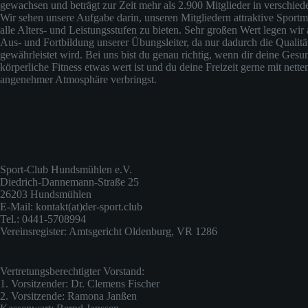
gewachsen und beträgt zur Zeit mehr als 2.900 Mitglieder in verschied
Wir sehen unsere Aufgabe darin, unseren Mitgliedern attraktive Sportm
alle Alters- und Leistungsstufen zu bieten. Sehr großen Wert legen wir 
Aus- und Fortbildung unserer Übungsleiter, da nur dadurch die Qualit
gewährleistet wird. Bei uns bist du genau richtig, wenn dir deine Gesu
körperliche Fitness etwas wert ist und du deine Freizeit gerne mit nette
angenehmer Atmosphäre verbringst.
Impressum
Sport-Club Hundsmühlen e.V.
Diedrich-Dannemann-Straße 25
26203 Hundsmühlen
E-Mail: kontakt(at)der-sport.club
Tel.: 0441-5708994
Vereinsregister: Amtsgericht Oldenburg, VR 1286
Vertretungsberechtigter Vorstand:
1. Vorsitzender: Dr. Clemens Fischer
2. Vorsitzende: Ramona Janßen