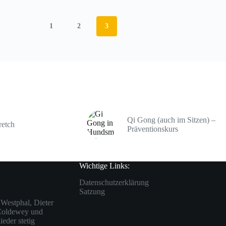
1
2
3
Qi Gong (auch im Sitzen) –
retch
Präventionskurs
Wichtige Links:
Datenschutzerklärung
Satzung
Westphal, Dieter
 Coldewey und
eder stetig