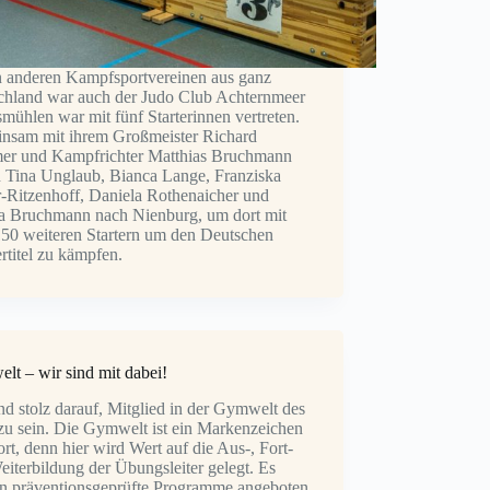
 anderen Kampfsportvereinen aus ganz
chland war auch der Judo Club Achternmeer
ühlen war mit fünf Starterinnen vertreten.
nsam mit ihrem Großmeister Richard
r und Kampfrichter Matthias Bruchmann
n Tina Unglaub, Bianca Lange, Franziska
-Ritzenhoff, Daniela Rothenaicher und
a Bruchmann nach Nienburg, um dort mit
150 weiteren Startern um den Deutschen
rtitel zu kämpfen.
lt – wir sind mit dabei!
nd stolz darauf, Mitglied in der Gymwelt des
u sein. Die Gymwelt ist ein Markenzeichen
rt, denn hier wird Wert auf die Aus-, Fort-
iterbildung der Übungsleiter gelegt. Es
n präventionsgeprüfte Programme angeboten