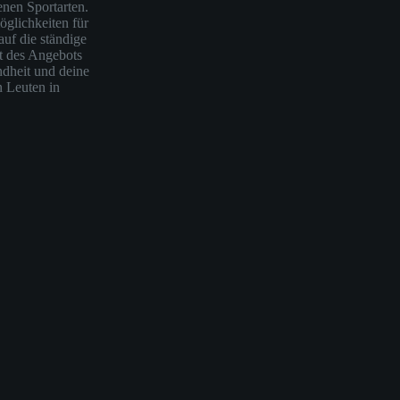
enen Sportarten.
öglichkeiten für
auf die ständige
ät des Angebots
ndheit und deine
n Leuten in