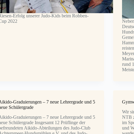
Riesen-Erfolg unserer Judo-Kids beim Robben-
Cup 2022
Neben
Deuts
Hundsm
Gemei
Hamme
reiste
Meyer
Marin
rund 
Meiste
Aikido-Graduierungen – 7 neue Lehrergrade und 5
Gymwe
neue Schülergrade
Wir si
Aikido-Graduierungen – 7 neue Lehrergrade und 5
NTB z
neue Schülergrade Insgesamt 12 Prüflinge der
im Spo
befreundeten Aikido-Abteilungen des Judo-Club
und We
Achternmeer-Hundsmühlen e.V. und des Judo-
werde