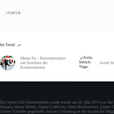
ZURÜCK
Im Trend
Mama Fit – Präventionskurs
mit Zuschuss der
Aerial St
Krankenkassen
Über den Sport-Club Hundsmühlen (ehemals Judo-Club)
Der Sport-Club Hundsmühlen wurde wurde am 28. Mai 1974 von Ilse 
Janssen, Heino Mester, Jürgen Coldewey, Horst Reckemeyer, Günter
Günter Schröder gegründet. Seit der Gründung ist die Anzahl der Mitgli