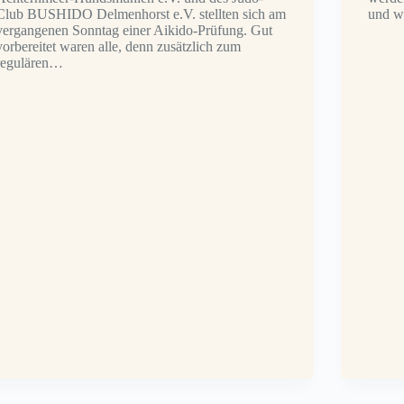
Club BUSHIDO Delmenhorst e.V. stellten sich am
und w
vergangenen Sonntag einer Aikido-Prüfung. Gut
vorbereitet waren alle, denn zusätzlich zum
regulären…