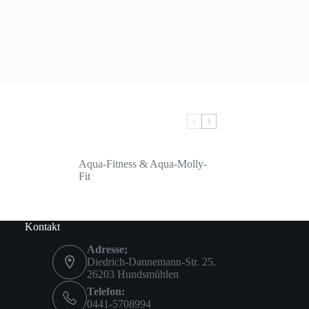
Aqua-Fitness & Aqua-Molly-
Fit
Kontakt
Adresse;
Diedrich-Dannemann-Str. 25,
26203 Hundsmühlen
Telefon:
0441-5708994