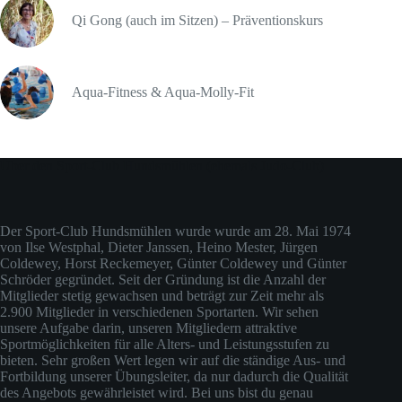
Qi Gong (auch im Sitzen) – Präventionskurs
Aqua-Fitness & Aqua-Molly-Fit
Über den Sport-Club Hundsmühlen (ehemals Judo-Club)
Der Sport-Club Hundsmühlen wurde wurde am 28. Mai 1974
von Ilse Westphal, Dieter Janssen, Heino Mester, Jürgen
Coldewey, Horst Reckemeyer, Günter Coldewey und Günter
Schröder gegründet. Seit der Gründung ist die Anzahl der
Mitglieder stetig gewachsen und beträgt zur Zeit mehr als
2.900 Mitglieder in verschiedenen Sportarten. Wir sehen
unsere Aufgabe darin, unseren Mitgliedern attraktive
Sportmöglichkeiten für alle Alters- und Leistungsstufen zu
bieten. Sehr großen Wert legen wir auf die ständige Aus- und
Fortbildung unserer Übungsleiter, da nur dadurch die Qualität
des Angebots gewährleistet wird. Bei uns bist du genau