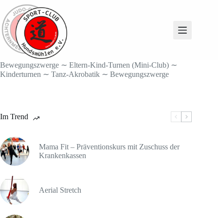
Zum
Inhalt
springen
Bewegungszwerge ∼ Eltern-Kind-Turnen (Mini-Club) ∼
Kinderturnen ∼ Tanz-Akrobatik ∼ Bewegungszwerge
Im Trend
Mama Fit – Präventionskurs mit Zuschuss der
Krankenkassen
Aerial Stretch