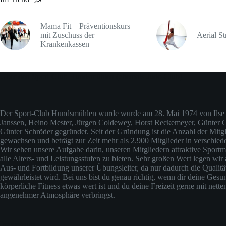
Mama Fit – Präventionskurs
mit Zuschuss der
Aerial St
Krankenkassen
Über den Sport-Club Hundsmühlen (ehemals Judo-Club)
Der Sport-Club Hundsmühlen wurde wurde am 28. Mai 1974 von Ilse 
Janssen, Heino Mester, Jürgen Coldewey, Horst Reckemeyer, Günter
Günter Schröder gegründet. Seit der Gründung ist die Anzahl der Mitgli
gewachsen und beträgt zur Zeit mehr als 2.900 Mitglieder in verschied
Wir sehen unsere Aufgabe darin, unseren Mitgliedern attraktive Sportm
alle Alters- und Leistungsstufen zu bieten. Sehr großen Wert legen wir 
Aus- und Fortbildung unserer Übungsleiter, da nur dadurch die Qualit
gewährleistet wird. Bei uns bist du genau richtig, wenn dir deine Gesu
körperliche Fitness etwas wert ist und du deine Freizeit gerne mit nette
angenehmer Atmosphäre verbringst.
Impressum