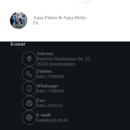
Aqua-Fitness & Aqua-Molly-
Fit
Kontakt
Adresse;
Diedrich-Dannemann-Str. 25,
26203 Hundsmühlen
Telefon:
0441-5708994
Whatsapp:
0441-5708994
Fax:
0441-2056511
E-mail:
kontakt@jcah.de