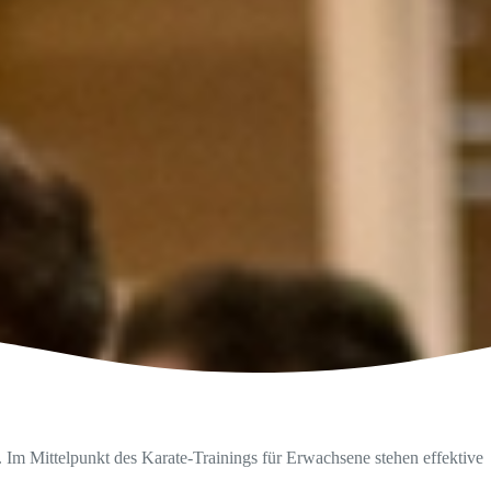
 Im Mittelpunkt des Karate-Trainings für Erwachsene stehen effektive