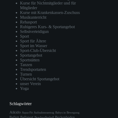
Kurse für Nichtmitglieder und für
Mitglieder
Kurse mit Krankenkassen-Zuschuss
Musikunterricht
Rehasport
Ruhigeres Kurs- & Sportangebot
Selbstverteidigun
Sport
Sport für Ältere
Sport im Wasser
Sport-Club-Übersicht
Sportangebot
Sportstätten
Tanzen
Trendsportarten
Turnen
Übersicht Sportangebot
unser Verein
Yoga
Schlagwörter
Aikido
Aqua-Fit
Aufnahmeantrag
Babys in Bewegung
Ballett
Ballsport
Beckenboden
Beachvolleyball