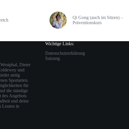
Qi Gong (auch im Sitzen) –
retch
Präventionskurs
Wichtige Links:
Datenschutzerklärung
Satzung
Westphal, Dieter
 Coldewey und
eder stetig
enen Sportarten.
öglichkeiten für
auf die ständige
ät des Angebots
ndheit und deine
n Leuten in