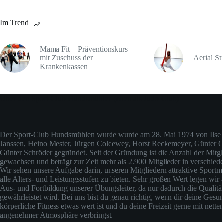
Im Trend
Mama Fit – Präventionskurs
mit Zuschuss der
Aerial St
Krankenkassen
Über den Sport-Club Hundsmühlen (ehemals Judo-Club)
Der Sport-Club Hundsmühlen wurde wurde am 28. Mai 1974 von Ilse 
Janssen, Heino Mester, Jürgen Coldewey, Horst Reckemeyer, Günter
Günter Schröder gegründet. Seit der Gründung ist die Anzahl der Mitgli
gewachsen und beträgt zur Zeit mehr als 2.900 Mitglieder in verschied
Wir sehen unsere Aufgabe darin, unseren Mitgliedern attraktive Sportm
alle Alters- und Leistungsstufen zu bieten. Sehr großen Wert legen wir 
Aus- und Fortbildung unserer Übungsleiter, da nur dadurch die Qualit
gewährleistet wird. Bei uns bist du genau richtig, wenn dir deine Gesu
körperliche Fitness etwas wert ist und du deine Freizeit gerne mit nette
angenehmer Atmosphäre verbringst.