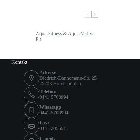
Aqua-Fitness & Aqua-Molly-
Fit
Kontakt
Adresse;
Diedrich-Dannemann-Str. 25,
26203 Hundsmühlen
Telefon:
0441-5708994
Whatsapp:
0441-5708994
Fax:
0441-2056511
E-mail: