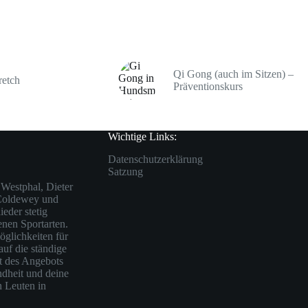
Qi Gong (auch im Sitzen) –
retch
Präventionskurs
Wichtige Links:
Datenschutzerklärung
Satzung
Westphal, Dieter
 Coldewey und
eder stetig
enen Sportarten.
öglichkeiten für
auf die ständige
ät des Angebots
ndheit und deine
n Leuten in