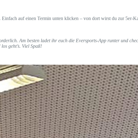
 Einfach auf einen Termin unten klicken – von dort wirst du zur 5er-Kar
forderlich. Am besten ladet ihr euch die Eversports-App runter und che
los geht’s. Viel Spaß!