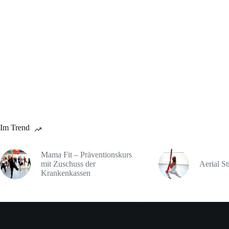
Im Trend
Mama Fit – Präventionskurs
mit Zuschuss der
Aerial St
Krankenkassen
Über den Sport-Club Hundsmühlen (ehemals Judo-Club)