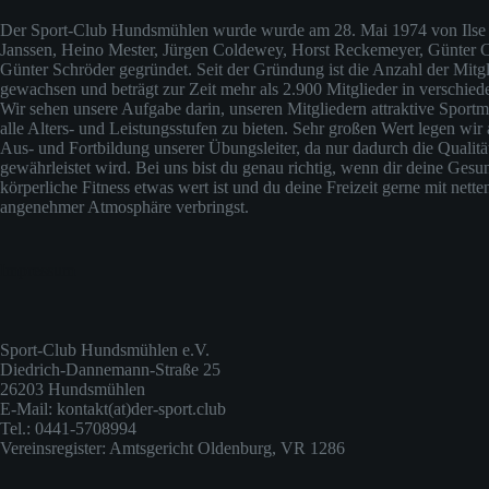
Der Sport-Club Hundsmühlen wurde wurde am 28. Mai 1974 von Ilse 
Janssen, Heino Mester, Jürgen Coldewey, Horst Reckemeyer, Günter
Günter Schröder gegründet. Seit der Gründung ist die Anzahl der Mitgli
gewachsen und beträgt zur Zeit mehr als 2.900 Mitglieder in verschied
Wir sehen unsere Aufgabe darin, unseren Mitgliedern attraktive Sportm
alle Alters- und Leistungsstufen zu bieten. Sehr großen Wert legen wir 
Aus- und Fortbildung unserer Übungsleiter, da nur dadurch die Qualit
gewährleistet wird. Bei uns bist du genau richtig, wenn dir deine Gesu
körperliche Fitness etwas wert ist und du deine Freizeit gerne mit nette
angenehmer Atmosphäre verbringst.
Impressum
Sport-Club Hundsmühlen e.V.
Diedrich-Dannemann-Straße 25
26203 Hundsmühlen
E-Mail: kontakt(at)der-sport.club
Tel.: 0441-5708994
Vereinsregister: Amtsgericht Oldenburg, VR 1286