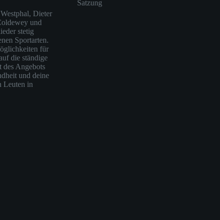
Satzung
Westphal, Dieter
 Coldewey und
eder stetig
enen Sportarten.
öglichkeiten für
auf die ständige
ät des Angebots
ndheit und deine
n Leuten in