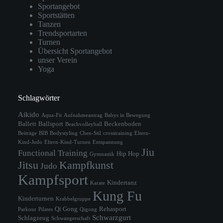
Sportangebot
Sportstätten
Tanzen
Trendsportarten
Turnen
Übersicht Sportangebot
unser Verein
Yoga
Schlagwörter
Aikido
Aqua-Fit
Aufnahmeantrag
Babys in Bewegung
Ballett
Ballsport
Beckenboden
Beachvolleyball
Beiträge
BIB
Bodystyling
Chen-Stil
crosstraining
Eltern-
Kind-Judo
Eltern-Kind-Turnen
Entspannung
Jiu
Functional Training
Hip Hop
Gymnastik
Jitsu
Kampfkunst
Judo
Kampfsport
Kindertanz
Karate
Kung Fu
Kinderturnen
Krabbelgruppe
Qi Gong
Rehasport
Parkour
Pilates
Qigong
Schwarzgurt
Schlagzeug
Schwangerschaft