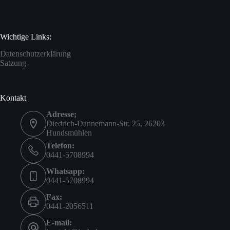
Wichtige Links:
Datenschutzerklärung
Satzung
Kontakt
Adresse;
Diedrich-Dannemann-Str. 25, 26203
Hundsmühlen
Telefon:
0441-5708994
Whatsapp:
0441-5708994
Fax:
0441-2056511
E-mail: