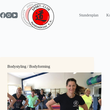
Zum
Inhalt
springen
Stundenplan
Ku
Bodystyling / Bodyforming