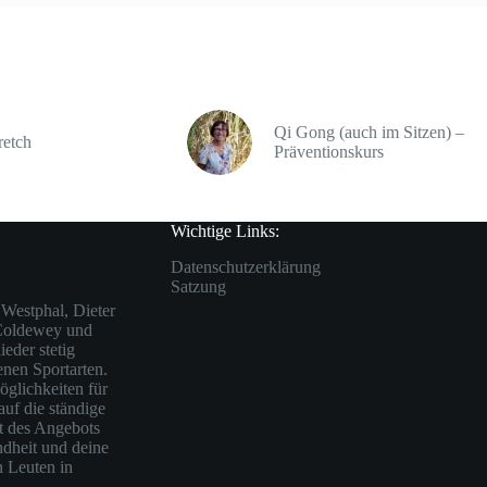
Qi Gong (auch im Sitzen) –
retch
Präventionskurs
Wichtige Links:
Datenschutzerklärung
Satzung
Westphal, Dieter
 Coldewey und
eder stetig
enen Sportarten.
öglichkeiten für
auf die ständige
ät des Angebots
ndheit und deine
n Leuten in