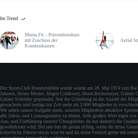
Im Trend
Mama Fit – Präventionskurs
mit Zuschuss der
Aerial St
Krankenkassen
Über den Sport-Club Hundsmühlen (ehemals Judo-Club)
Der Sport-Club Hundsmühlen wurde wurde am 28. Mai 1974 von Ilse 
Janssen, Heino Mester, Jürgen Coldewey, Horst Reckemeyer, Günter
Günter Schröder gegründet. Seit der Gründung ist die Anzahl der Mitgli
gewachsen und beträgt zur Zeit mehr als 2.900 Mitglieder in verschied
Wir sehen unsere Aufgabe darin, unseren Mitgliedern attraktive Sportm
alle Alters- und Leistungsstufen zu bieten. Sehr großen Wert legen wir 
Aus- und Fortbildung unserer Übungsleiter, da nur dadurch die Qualit
gewährleistet wird. Bei uns bist du genau richtig, wenn dir deine Gesu
körperliche Fitness etwas wert ist und du deine Freizeit gerne mit nette
angenehmer Atmosphäre verbringst.