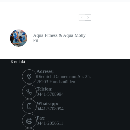
Aqua-Fitness & Aqua-Molly-
Fit
Kontakt
Adresse;
Diedrich-Dannemann-Str. 25,
26203 Hundsmühlen
Telefon:
0441-5708994
Whatsapp:
0441-5708994
Fax:
0441-2056511