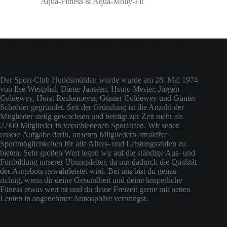
Aqua-Fitness & Aqua-Molly-Fit
Über den Sport-Club Hundsmühlen (ehemals Judo-Club)
Der Sport-Club Hundsmühlen wurde wurde am 28. Mai 1974
von Ilse Westphal, Dieter Janssen, Heino Mester, Jürgen
Coldewey, Horst Reckemeyer, Günter Coldewey und Günter
Schröder gegründet. Seit der Gründung ist die Anzahl der
Mitglieder stetig gewachsen und beträgt zur Zeit mehr als
2.900 Mitglieder in verschiedenen Sportarten. Wir sehen
unsere Aufgabe darin, unseren Mitgliedern attraktive
Sportmöglichkeiten für alle Alters- und Leistungsstufen zu
bieten. Sehr großen Wert legen wir auf die ständige Aus- und
Fortbildung unserer Übungsleiter, da nur dadurch die Qualität
des Angebots gewährleistet wird. Bei uns bist du genau
richtig, wenn dir deine Gesundheit und deine körperliche
Fitness etwas wert ist und du deine Freizeit gerne mit netten
Leuten in angenehmer Atmosphäre verbringst.