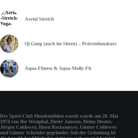
Aerial Stretch
Qi Gong (auch im Sitzen) – Präventionskurs
Aqua-Fitness & Aqua-Molly-Fit
Über den Sport-Club Hundsmühlen (ehemals Judo-Club)
Der Sport-Club Hundsmühlen wurde wurde am 28. Mai
1974 von Ilse Westphal, Dieter Janssen, Heino Mester,
Jürgen Coldewey, Horst Reckemeyer, Günter Coldewey
und Günter Schröder gegründet. Seit der Gründung ist